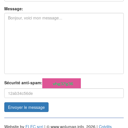
Message:
Sécurité anti-spam:
Envoyer le message
Website by
FLEC scri
| © www.wolumag.info, 2026 |
Crédits