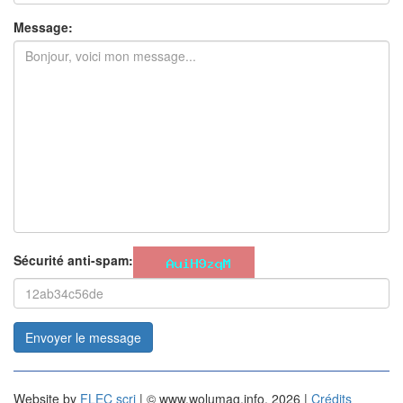
Message:
Sécurité anti-spam:
Envoyer le message
Website by
FLEC scri
| © www.wolumag.info, 2026 |
Crédits